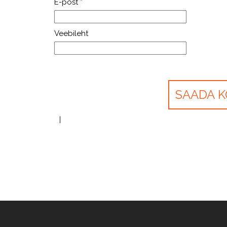
E-post
*
Veebileht