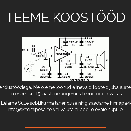
TEEME KOOSTÖÖD
arendustöödega. Me oleme loonud erinevaid tooteid juba alates
on enam kui 15-aastane kogemus tehnoloogia vallas.
 Leiame Sulle sobilikuima lahenduse ning saadame hinnapakkum
info@skeemipesa.ee
või vajuta allpool olevale nupule.