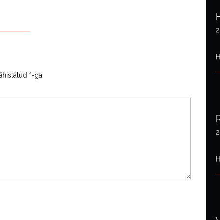
2
H
ähistatud
*
-ga
2
H