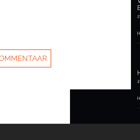
2
H
2
H