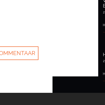
2
H
2
H