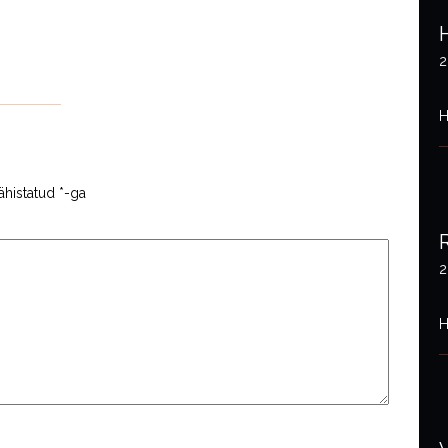
2
H
ähistatud
*
-ga
2
H