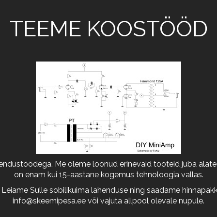
TEEME KOOSTÖÖD
arendustöödega. Me oleme loonud erinevaid tooteid juba alates
on enam kui 15-aastane kogemus tehnoloogia vallas.
 Leiame Sulle sobilikuima lahenduse ning saadame hinnapakkum
info@skeemipesa.ee
või vajuta allpool olevale nupule.