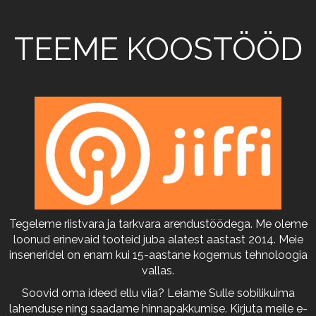
TEEME KOOSTÖÖD
Tegeleme riistvara ja tarkvara arendustöödega. Me oleme
loonud erinevaid tooteid juba alatest aastast 2014. Meie
inseneridel on enam kui 15-aastane kogemus tehnoloogia
vallas.
Soovid oma ideed ellu viia? Leiame Sulle sobilikuima
lahenduse ning saadame hinnapakkumise. Kirjuta meile e-