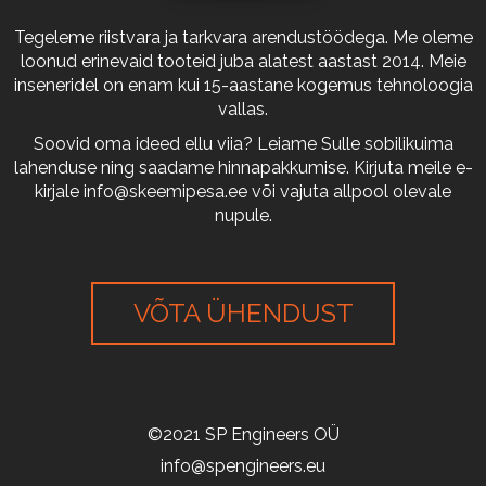
Tegeleme riistvara ja tarkvara arendustöödega. Me oleme
loonud erinevaid tooteid juba alatest aastast 2014. Meie
inseneridel on enam kui 15-aastane kogemus tehnoloogia
vallas.
Soovid oma ideed ellu viia? Leiame Sulle sobilikuima
lahenduse ning saadame hinnapakkumise. Kirjuta meile e-
kirjale
info@skeemipesa.ee
või vajuta allpool olevale
nupule.
VÕTA ÜHENDUST
©2021 SP Engineers OÜ
info@spengineers.eu