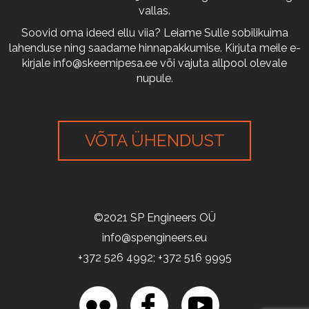
vallas.
Soovid oma ideed ellu viia? Leiame Sulle sobilikuima
lahenduse ning saadame hinnapakkumise. Kirjuta meile e-
kirjale
info@skeemipesa.ee
või vajuta allpool olevale
nupule.
VÕTA ÜHENDUST
©2021 SP Engineers OÜ
info@spengineers.eu
+372 526 4992; +372 516 9995