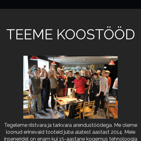
TEEME KOOSTÖÖD
Tegeleme riistvara ja tarkvara arendustöödega. Me oleme
loonud erinevaid tooteid juba alatest aastast 2014. Meie
inseneridel on enam kui 15-aastane kogemus tehnoloogia