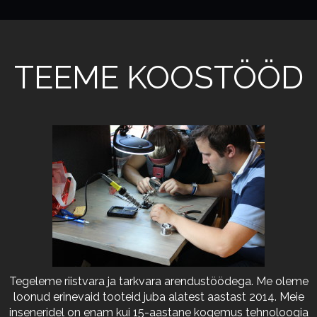
TEEME KOOSTÖÖD
Tegeleme riistvara ja tarkvara arendustöödega. Me oleme
loonud erinevaid tooteid juba alatest aastast 2014. Meie
inseneridel on enam kui 15-aastane kogemus tehnoloogia