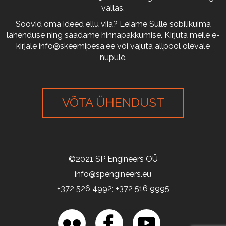
vallas.
Soovid oma ideed ellu viia? Leiame Sulle sobilikuima
lahenduse ning saadame hinnapakkumise. Kirjuta meile e-
kirjale
info@skeemipesa.ee
või vajuta allpool olevale
nupule.
VÕTA ÜHENDUST
©2021 SP Engineers OÜ
info@spengineers.eu
+372 526 4992; +372 516 9995