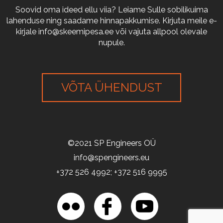
Soovid oma ideed ellu viia? Leiame Sulle sobilikuima
lahenduse ning saadame hinnapakkumise. Kirjuta meile e-
kirjale
info@skeemipesa.ee
või vajuta allpool olevale
nupule.
VÕTA ÜHENDUST
©2021 SP Engineers OÜ
info@spengineers.eu
+372 526 4992; +372 516 9995