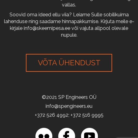
vallas.
Soovid oma ideed ellu viia? Leiame Sulle sobilikuima
lahenduse ning saadame hinnapakkumise. Kirjuta meile e-
kirjale
info@skeemipesa.ee
või vajuta allpool olevale
nupule.
VÕTA ÜHENDUST
©2021 SP Engineers OÜ
info@spengineers.eu
+372 526 4992; +372 516 9995