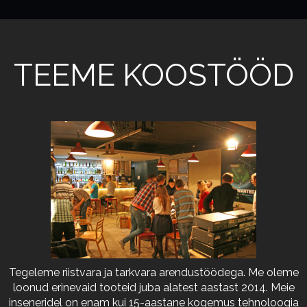
TEEME KOOSTÖÖD
Tegeleme riistvara ja tarkvara arendustöödega. Me oleme
loonud erinevaid tooteid juba alatest aastast 2014. Meie
inseneridel on enam kui 15-aastane kogemus tehnoloogia