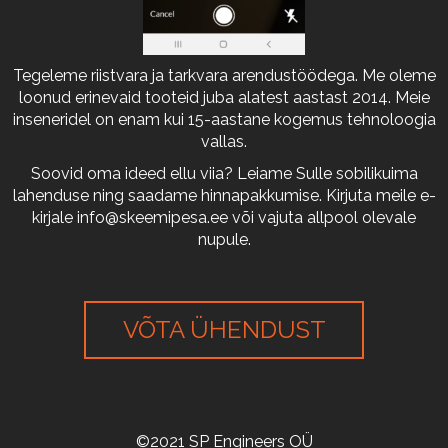
Tegeleme riistvara ja tarkvara arendustöödega. Me oleme
loonud erinevaid tooteid juba alatest aastast 2014. Meie
inseneridel on enam kui 15-aastane kogemus tehnoloogia
vallas.
Soovid oma ideed ellu viia? Leiame Sulle sobilikuima
lahenduse ning saadame hinnapakkumise. Kirjuta meile e-
kirjale
info@skeemipesa.ee
või vajuta allpool olevale
nupule.
VÕTA ÜHENDUST
©2021 SP Engineers OÜ