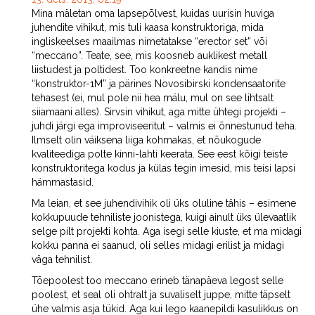
Mina mäletan oma lapsepõlvest, kuidas uurisin huviga
juhendite vihikut, mis tuli kaasa konstruktoriga, mida
ingliskeelses maailmas nimetatakse “erector set” või
“meccano”. Teate, see, mis koosneb auklikest metall
liistudest ja poltidest. Too konkreetne kandis nime
“konstruktor-1M” ja pärines Novosibirski kondensaatorite
tehasest (ei, mul pole nii hea mälu, mul on see lihtsalt
siiamaani alles). Sirvsin vihikut, aga mitte ühtegi projekti –
juhdi järgi ega improviseeritut – valmis ei õnnestunud teha.
Ilmselt olin väiksena liiga kohmakas, et nõukogude
kvaliteediga polte kinni-lahti keerata. See eest kõigi teiste
konstruktoritega kodus ja külas tegin imesid, mis teisi lapsi
hämmastasid.
Ma leian, et see juhendivihik oli üks oluline tähis – esimene
kokkupuude tehniliste joonistega, kuigi ainult üks ülevaatlik
selge pilt projekti kohta. Aga isegi selle kiuste, et ma midagi
kokku panna ei saanud, oli selles midagi erilist ja midagi
väga tehnilist.
Tõepoolest too meccano erineb tänapäeva legost selle
poolest, et seal oli ohtralt ja suvaliselt juppe, mitte täpselt
ühe valmis asja tükid. Aga kui lego kaanepildi kasulikkus on