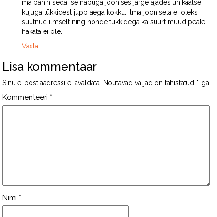
ma panin seda ise näpuga joonises järge ajades unikaalse
kujuga tükkidest jupp aega kokku. Ilma jooniseta ei oleks
suutnud ilmselt ning nonde tükkidega ka suurt muud peale
hakata ei ole.
Vasta
Lisa kommentaar
Sinu e-postiaadressi ei avaldata.
Nõutavad väljad on tähistatud
*
-ga
Kommenteeri
*
Nimi
*