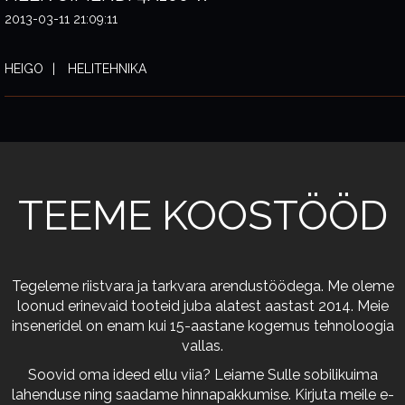
2013-03-11 21:09:11
HEIGO
HELITEHNIKA
TEEME KOOSTÖÖD
Tegeleme riistvara ja tarkvara arendustöödega. Me oleme
loonud erinevaid tooteid juba alatest aastast 2014. Meie
inseneridel on enam kui 15-aastane kogemus tehnoloogia
vallas.
Soovid oma ideed ellu viia? Leiame Sulle sobilikuima
lahenduse ning saadame hinnapakkumise. Kirjuta meile e-