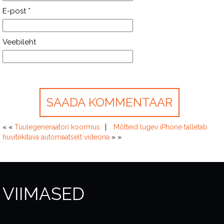
E-post
*
Veebileht
« «
Tuulegeneraatori koormus
Mõtteid lugev iPhone talletab
huvitekitava automaatselt videona
» »
VIIMASED