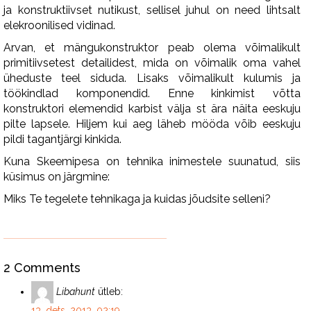
ja konstruktiivset nutikust, sellisel juhul on need lihtsalt
elekroonilised vidinad.
Arvan, et mängukonstruktor peab olema võimalikult
primitiivsetest detailidest, mida on võimalik oma vahel
üheduste teel siduda. Lisaks võimalikult kulumis ja
töökindlad komponendid. Enne kinkimist võtta
konstruktori elemendid karbist välja st ära näita eeskuju
pilte lapsele. Hiljem kui aeg läheb mööda võib eeskuju
pildi tagantjärgi kinkida.
Kuna Skeemipesa on tehnika inimestele suunatud, siis
küsimus on järgmine:
Miks Te tegelete tehnikaga ja kuidas jõudsite selleni?
2 Comments
Libahunt
ütleb:
13. dets. 2013, 02:19