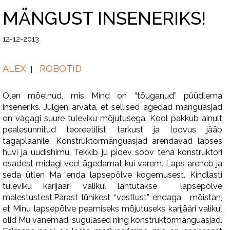
MÄNGUST INSENERIKS!
12-12-2013
ALEX
ROBOTID
Olen mõelnud, mis Mind on “tõuganud” püüdlema
inseneriks. Julgen arvata, et sellised ägedad mänguasjad
on vägagi suure tuleviku mõjutusega. Kool pakkub ainult
pealesunnitud teoreetilist tarkust ja loovus jääb
tagaplaanile. Konstruktormänguasjad arendavad lapses
huvi ja uudishimu. Tekkib ju pidev soov teha konstruktori
osadest midagi veel ägedamat kui varem. Laps areneb ja
seda ütlen Ma enda lapsepõlve kogemusest. Kindlasti
tuleviku karijääri valikul lähtutakse lapsepõlve
mälestustest.Pärast lühikest “vestlust” endaga, mõistan,
et Minu lapsepõlve peamiseks mõjutuseks karijääri valikul
olid Mu vanemad, sugulased ning konstruktormänguasjad.