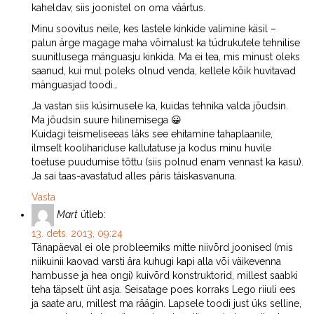
kaheldav, siis joonistel on oma väärtus.
Minu soovitus neile, kes lastele kinkide valimine käsil –
palun ärge magage maha võimalust ka tüdrukutele tehnilise
suunitlusega mänguasju kinkida. Ma ei tea, mis minust oleks
saanud, kui mul poleks olnud venda, kellele kõik huvitavad
mänguasjad toodi…
Ja vastan siis küsimusele ka, kuidas tehnika valda jõudsin.
Ma jõudsin suure hilinemisega 😀
Kuidagi teismeliseeas läks see ehitamine tahaplaanile,
ilmselt koolihariduse kallutatuse ja kodus minu huvile
toetuse puudumise tõttu (siis polnud enam vennast ka kasu).
Ja sai taas-avastatud alles päris täiskasvanuna.
Vasta
Mart
ütleb:
13. dets. 2013, 09:24
Tänapäeval ei ole probleemiks mitte niivõrd joonised (mis
niikuinii kaovad varsti ära kuhugi kapi alla või väikevenna
hambusse ja hea ongi) kuivõrd konstruktorid, millest saabki
teha täpselt üht asja. Seisatage poes korraks Lego riiuli ees
ja saate aru, millest ma räägin. Lapsele toodi just üks selline,