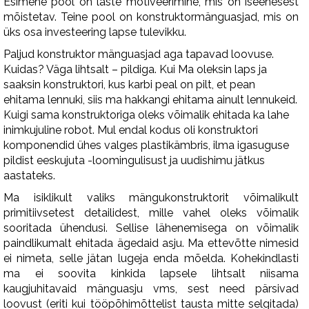
Esimene pool on laste motiveerimine, mis on iseenesest
mõistetav. Teine pool on konstruktormänguasjad, mis on
üks osa investeering lapse tulevikku.
Paljud konstruktor mänguasjad aga tapavad loovuse.
Kuidas? Väga lihtsalt – pildiga. Kui Ma oleksin laps ja
saaksin konstruktori, kus karbi peal on pilt, et pean
ehitama lennuki, siis ma hakkangi ehitama ainult lennukeid.
Kuigi sama konstruktoriga oleks võimalik ehitada ka lahe
inimkujuline robot. Mul endal kodus oli konstruktori
komponendid ühes valges plastikämbris, ilma igasuguse
pildist eeskujuta -loomingulisust ja uudishimu jätkus
aastateks.
Ma isiklikult valiks mängukonstruktorit võimalikult
primitiivsetest detailidest, mille vahel oleks võimalik
sooritada ühendusi. Sellise lähenemisega on võimalik
paindlikumalt ehitada ägedaid asju. Ma ettevõtte nimesid
ei nimeta, selle jätan lugeja enda mõelda. Kohekindlasti
ma ei soovita kinkida lapsele lihtsalt niisama
kaugjuhitavaid mänguasju vms, sest need pärsivad
loovust (eriti kui tööpõhimõttelist tausta mitte selgitada)