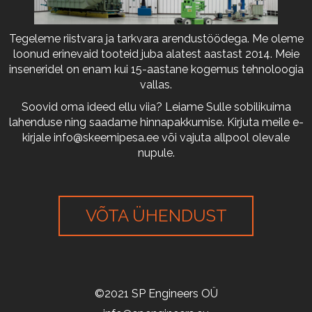
Tegeleme riistvara ja tarkvara arendustöödega. Me oleme
loonud erinevaid tooteid juba alatest aastast 2014. Meie
inseneridel on enam kui 15-aastane kogemus tehnoloogia
vallas.
Soovid oma ideed ellu viia? Leiame Sulle sobilikuima
lahenduse ning saadame hinnapakkumise. Kirjuta meile e-
kirjale
info@skeemipesa.ee
või vajuta allpool olevale
nupule.
VÕTA ÜHENDUST
©2021 SP Engineers OÜ