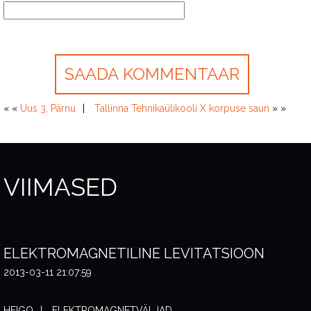
« «
Uus 3, Pärnu
Tallinna Tehnikaülikooli X korpuse saun
» »
VIIMASED
ELEKTROMAGNETILINE LEVITATSIOON
2013-03-11 21:07:59
HEIGO
ELEKTROMAGNETVÄLJAD