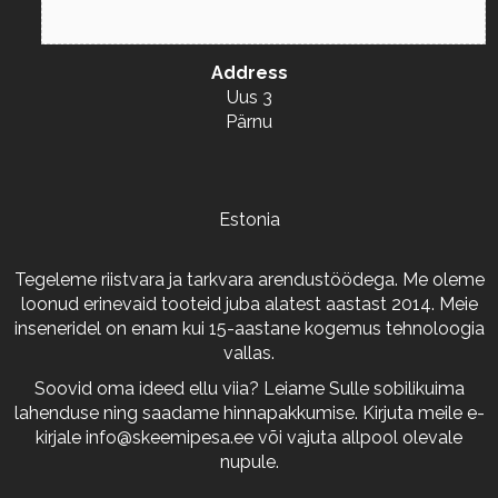
Address
Uus 3
Pärnu
Estonia
Tegeleme riistvara ja tarkvara arendustöödega. Me oleme
loonud erinevaid tooteid juba alatest aastast 2014. Meie
inseneridel on enam kui 15-aastane kogemus tehnoloogia
vallas.
Soovid oma ideed ellu viia? Leiame Sulle sobilikuima
lahenduse ning saadame hinnapakkumise. Kirjuta meile e-
kirjale
info@skeemipesa.ee
või vajuta allpool olevale
nupule.