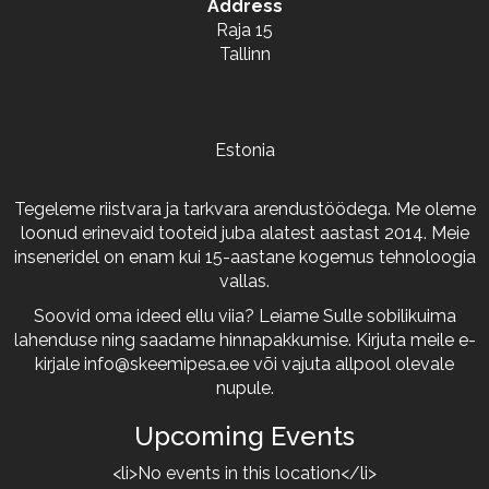
Address
Raja 15
Tallinn
Estonia
Tegeleme riistvara ja tarkvara arendustöödega. Me oleme
loonud erinevaid tooteid juba alatest aastast 2014. Meie
inseneridel on enam kui 15-aastane kogemus tehnoloogia
vallas.
Soovid oma ideed ellu viia? Leiame Sulle sobilikuima
lahenduse ning saadame hinnapakkumise. Kirjuta meile e-
kirjale
info@skeemipesa.ee
või vajuta allpool olevale
nupule.
Upcoming Events
<li>No events in this location</li>