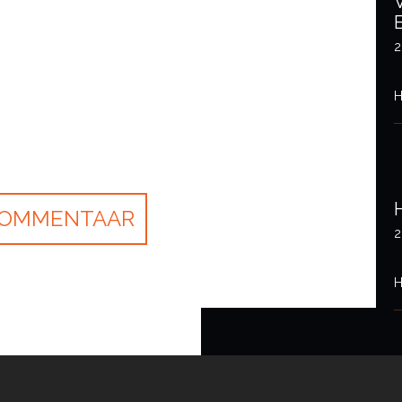
2
H
2
H