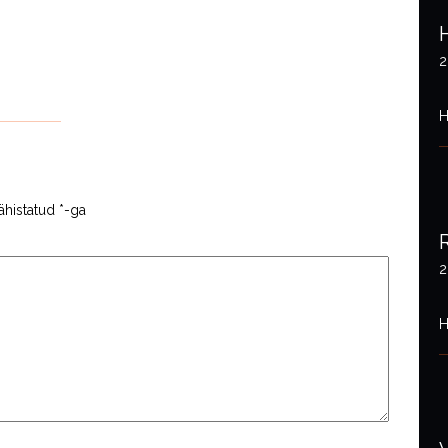
2
H
ähistatud
*
-ga
2
H