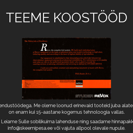
TEEME KOOSTÖÖD
arendustöödega. Me oleme loonud erinevaid tooteid juba alates
on enam kui 15-aastane kogemus tehnoloogia vallas.
 Leiame Sulle sobilikuima lahenduse ning saadame hinnapakkum
info@skeemipesa.ee
või vajuta allpool olevale nupule.