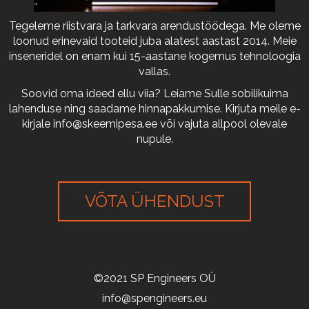
Tegeleme riistvara ja tarkvara arendustöödega. Me oleme
loonud erinevaid tooteid juba alatest aastast 2014. Meie
inseneridel on enam kui 15-aastane kogemus tehnoloogia
vallas.
Soovid oma ideed ellu viia? Leiame Sulle sobilikuima
lahenduse ning saadame hinnapakkumise. Kirjuta meile e-
kirjale
info@skeemipesa.ee
või vajuta allpool olevale
nupule.
VÕTA ÜHENDUST
©2021 SP Engineers OÜ
info@spengineers.eu