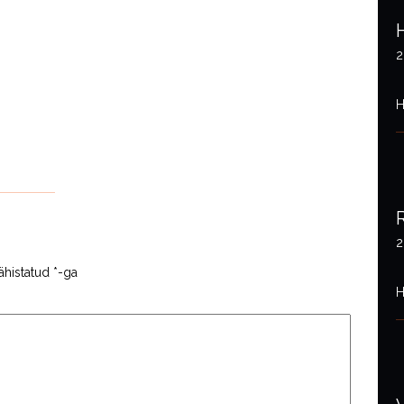
2
H
2
ähistatud
*
-ga
H