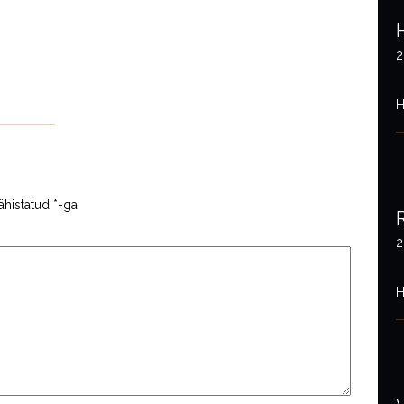
2
H
ähistatud
*
-ga
2
H