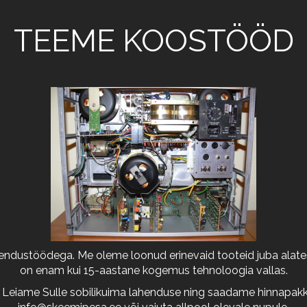
TEEME KOOSTÖÖD
arendustöödega. Me oleme loonud erinevaid tooteid juba alates
on enam kui 15-aastane kogemus tehnoloogia vallas.
 Leiame Sulle sobilikuima lahenduse ning saadame hinnapakkum