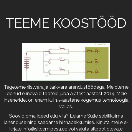
TEEME KOOSTÖÖD
Tegeleme riistvara ja tarkvara arendustöödega. Me oleme
loonud erinevaid tooteid juba alatest aastast 2014. Meie
inseneridel on enam kui 15-aastane kogemus tehnoloogia
vallas.
Soovid oma ideed ellu viia? Leiame Sulle sobilikuima
lahenduse ning saadame hinnapakkumise. Kirjuta meile e-
kirjale
info@skeemipesa.ee
või vajuta allpool olevale