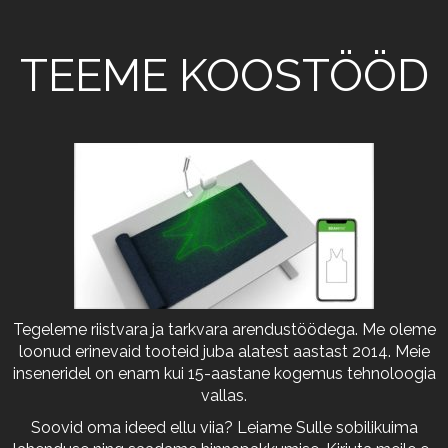
TEEME KOOSTÖÖD
Tegeleme riistvara ja tarkvara arendustöödega. Me oleme
loonud erinevaid tooteid juba alatest aastast 2014. Meie
inseneridel on enam kui 15-aastane kogemus tehnoloogia
vallas.
Soovid oma ideed ellu viia? Leiame Sulle sobilikuima