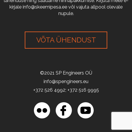
lahenduse ning saadame hinnapakkumise. Kirjuta meile e-
kirjale
info@skeemipesa.ee
või vajuta allpool olevale
nupule.
VÕTA ÜHENDUST
©2021 SP Engineers OÜ
info@spengineers.eu
+372 526 4992; +372 516 9995