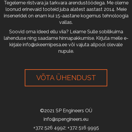
Tegeleme riistvara ja tarkvara arendustöödega. Me oleme
loonud erinevaid tooteid juba alatest aastast 2014. Meie
inseneridel on enam kui 15-aastane kogemus tehnoloogia
vallas.
Soovid oma ideed ellu viia? Leiame Sulle sobilikuima
lahenduse ning saadame hinnapakkumise. Kirjuta meile e-
kirjale
info@skeemipesa.ee
või vajuta allpool olevale
nupule.
VÕTA ÜHENDUST
©2021 SP Engineers OÜ
info@spengineers.eu
+372 526 4992; +372 516 9995