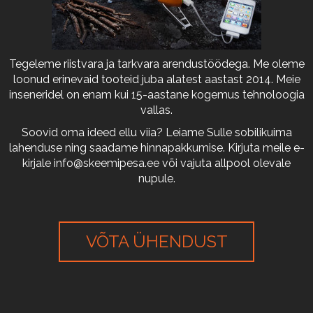
Tegeleme riistvara ja tarkvara arendustöödega. Me oleme
loonud erinevaid tooteid juba alatest aastast 2014. Meie
inseneridel on enam kui 15-aastane kogemus tehnoloogia
vallas.
Soovid oma ideed ellu viia? Leiame Sulle sobilikuima
lahenduse ning saadame hinnapakkumise. Kirjuta meile e-
kirjale
info@skeemipesa.ee
või vajuta allpool olevale
nupule.
VÕTA ÜHENDUST