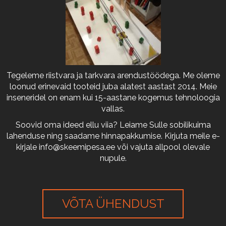
Tegeleme riistvara ja tarkvara arendustöödega. Me oleme
loonud erinevaid tooteid juba alatest aastast 2014. Meie
inseneridel on enam kui 15-aastane kogemus tehnoloogia
vallas.
Soovid oma ideed ellu viia? Leiame Sulle sobilikuima
lahenduse ning saadame hinnapakkumise. Kirjuta meile e-
kirjale
info@skeemipesa.ee
või vajuta allpool olevale
nupule.
VÕTA ÜHENDUST