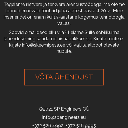
Tegeleme riistvara ja tarkvara arendustöödega. Me oleme
loonud erinevaid tooteid juba alatest aastast 2014. Meie
inseneridel on enam kui 15-aastane kogemus tehnoloogia
vallas.
Soovid oma ideed ellu viia? Leiame Sulle sobilikuima
lahenduse ning saadame hinnapakkumise. Kirjuta meile e-
kirjale
info@skeemipesa.ee
või vajuta allpool olevale
nupule.
VÕTA ÜHENDUST
©2021 SP Engineers OÜ
info@spengineers.eu
+372 526 4992; +372 516 9995