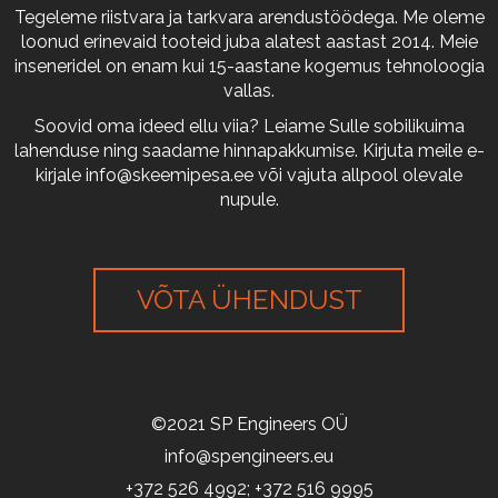
Tegeleme riistvara ja tarkvara arendustöödega. Me oleme
loonud erinevaid tooteid juba alatest aastast 2014. Meie
inseneridel on enam kui 15-aastane kogemus tehnoloogia
vallas.
Soovid oma ideed ellu viia? Leiame Sulle sobilikuima
lahenduse ning saadame hinnapakkumise. Kirjuta meile e-
kirjale
info@skeemipesa.ee
või vajuta allpool olevale
nupule.
VÕTA ÜHENDUST
©2021 SP Engineers OÜ
info@spengineers.eu
+372 526 4992; +372 516 9995