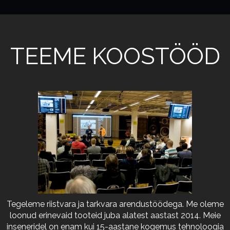
TEEME KOOSTÖÖD
Tegeleme riistvara ja tarkvara arendustöödega. Me oleme
loonud erinevaid tooteid juba alatest aastast 2014. Meie
inseneridel on enam kui 15-aastane kogemus tehnoloogia