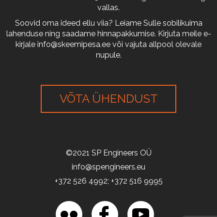
vallas.
Soovid oma ideed ellu viia? Leiame Sulle sobilikuima
lahenduse ning saadame hinnapakkumise. Kirjuta meile e-
kirjale
info@skeemipesa.ee
või vajuta allpool olevale
nupule.
VÕTA ÜHENDUST
©2021 SP Engineers OÜ
info@spengineers.eu
+372 526 4992; +372 516 9995