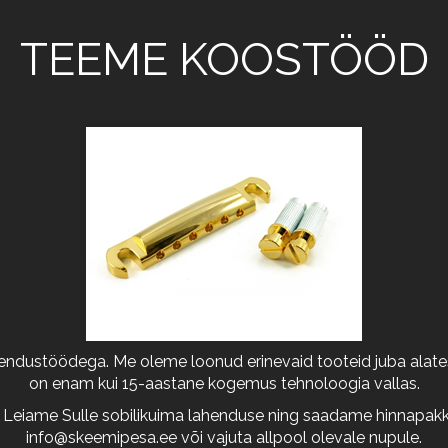
TEEME KOOSTÖÖD
arendustöödega. Me oleme loonud erinevaid tooteid juba alates
on enam kui 15-aastane kogemus tehnoloogia vallas.
 Leiame Sulle sobilikuima lahenduse ning saadame hinnapakkum
info@skeemipesa.ee
või vajuta allpool olevale nupule.