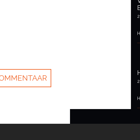
2
H
2
H