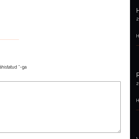
2
H
ähistatud
*
-ga
2
H