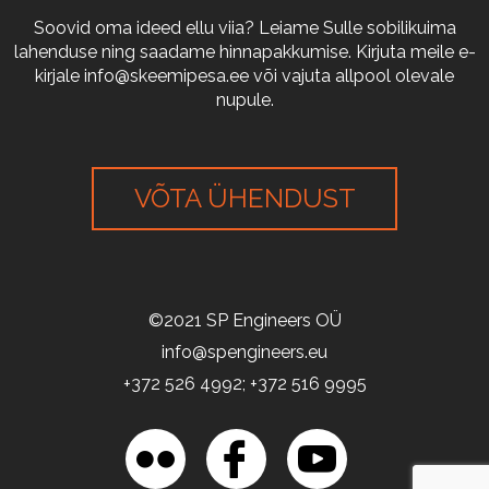
Soovid oma ideed ellu viia? Leiame Sulle sobilikuima
lahenduse ning saadame hinnapakkumise. Kirjuta meile e-
kirjale
info@skeemipesa.ee
või vajuta allpool olevale
nupule.
VÕTA ÜHENDUST
©2021 SP Engineers OÜ
info@spengineers.eu
+372 526 4992; +372 516 9995