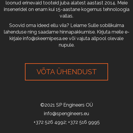
loonud erinevaid tooteid juba alatest aastast 2014. Meie
inseneridel on enam kui 15-aastane kogemus tehnoloogia
vallas.
Soovid oma ideed ellu viia? Leiame Sulle sobilikuima
lahenduse ning saadame hinnapakkumise. Kirjuta meile e-
kirjale
info@skeemipesa.ee
või vajuta allpool olevale
nupule.
VÕTA ÜHENDUST
©2021 SP Engineers OÜ
info@spengineers.eu
+372 526 4992; +372 516 9995