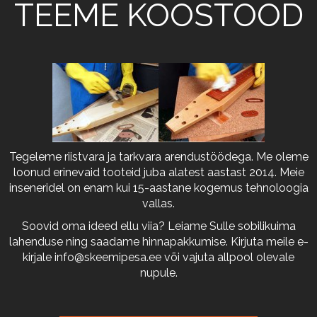
TEEME KOOSTÖÖD
Tegeleme riistvara ja tarkvara arendustöödega. Me oleme
loonud erinevaid tooteid juba alatest aastast 2014. Meie
inseneridel on enam kui 15-aastane kogemus tehnoloogia
vallas.
Soovid oma ideed ellu viia? Leiame Sulle sobilikuima
lahenduse ning saadame hinnapakkumise. Kirjuta meile e-
kirjale
info@skeemipesa.ee
või vajuta allpool olevale
nupule.