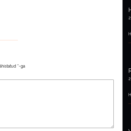
2
H
ähistatud
*
-ga
2
H