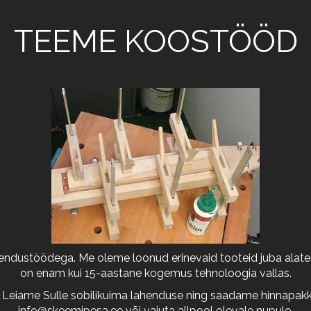
TEEME KOOSTÖÖD
arendustöödega. Me oleme loonud erinevaid tooteid juba alates
on enam kui 15-aastane kogemus tehnoloogia vallas.
 Leiame Sulle sobilikuima lahenduse ning saadame hinnapakkum
info@skeemipesa.ee
või vajuta allpool olevale nupule.