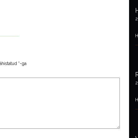
2
H
ähistatud
*
-ga
2
H