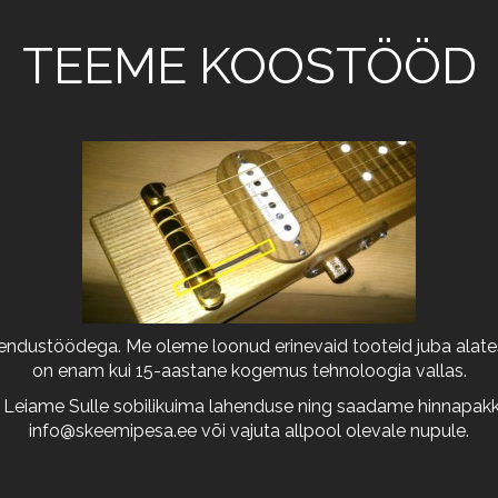
TEEME KOOSTÖÖD
arendustöödega. Me oleme loonud erinevaid tooteid juba alates
on enam kui 15-aastane kogemus tehnoloogia vallas.
 Leiame Sulle sobilikuima lahenduse ning saadame hinnapakkum
info@skeemipesa.ee
või vajuta allpool olevale nupule.