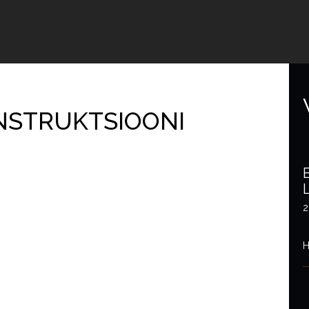
NSTRUKTSIOONI
2
H