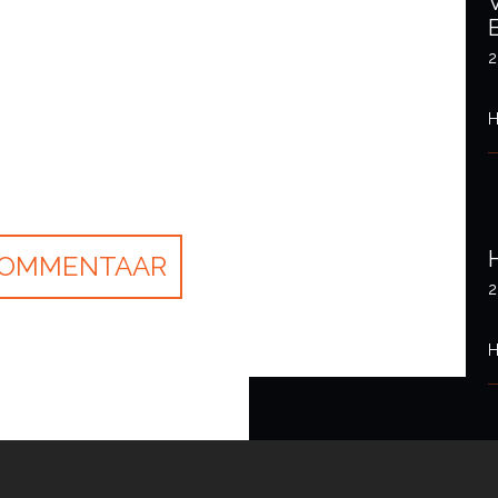
2
H
2
H