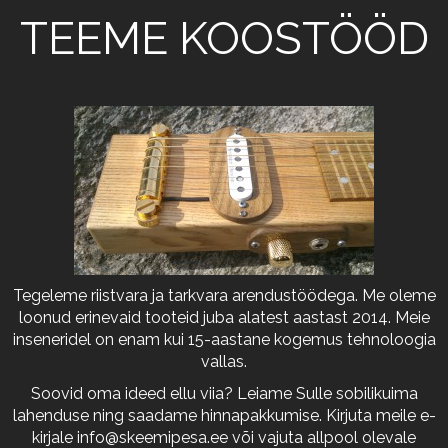
TEEME KOOSTÖÖD
Tegeleme riistvara ja tarkvara arendustöödega. Me oleme
loonud erinevaid tooteid juba alatest aastast 2014. Meie
inseneridel on enam kui 15-aastane kogemus tehnoloogia
vallas.
Soovid oma ideed ellu viia? Leiame Sulle sobilikuima
lahenduse ning saadame hinnapakkumise. Kirjuta meile e-
kirjale
info@skeemipesa.ee
või vajuta allpool olevale