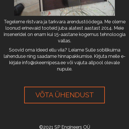
Tegeleme riistvara ja tarkvara arendustöödega. Me oleme
loonud erinevaid tooteid juba alatest aastast 2014. Meie
inseneridel on enam kui 15-aastane kogemus tehnoloogia
vallas.
Soovid oma ideed ellu viia? Leiame Sulle sobilikuima
lahenduse ning saadame hinnapakkumise. Kirjuta meile e-
kirjale
info@skeemipesa.ee
või vajuta allpool olevale
nupule.
VÕTA ÜHENDUST
©2021 SP Engineers OÜ