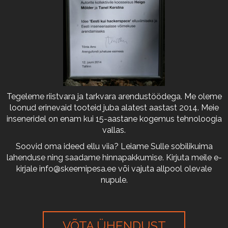
Tegeleme riistvara ja tarkvara arendustöödega. Me oleme
loonud erinevaid tooteid juba alatest aastast 2014. Meie
inseneridel on enam kui 15-aastane kogemus tehnoloogia
vallas.
Soovid oma ideed ellu viia? Leiame Sulle sobilikuima
lahenduse ning saadame hinnapakkumise. Kirjuta meile e-
kirjale
info@skeemipesa.ee
või vajuta allpool olevale
nupule.
VÕTA ÜHENDUST