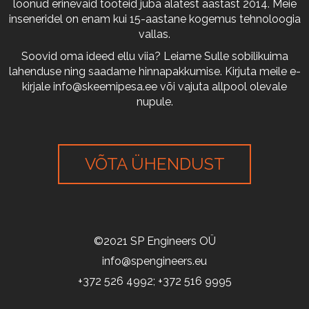
loonud erinevaid tooteid juba alatest aastast 2014. Meie
inseneridel on enam kui 15-aastane kogemus tehnoloogia
vallas.
Soovid oma ideed ellu viia? Leiame Sulle sobilikuima
lahenduse ning saadame hinnapakkumise. Kirjuta meile e-
kirjale
info@skeemipesa.ee
või vajuta allpool olevale
nupule.
VÕTA ÜHENDUST
©2021 SP Engineers OÜ
info@spengineers.eu
+372 526 4992; +372 516 9995