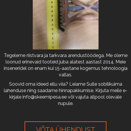
Tegeleme riistvara ja tarkvara arendustöödega. Me oleme
loonud erinevaid tooteid juba alatest aastast 2014. Meie
inseneridel on enam kui 15-aastane kogemus tehnoloogia
vallas.
Soovid oma ideed ellu viia? Leiame Sulle sobilikuima
lahenduse ning saadame hinnapakkumise. Kirjuta meile e-
kirjale
info@skeemipesa.ee
või vajuta allpool olevale
nupule.
VÕTA ÜHENDUST