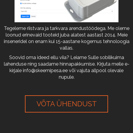
Tegeleme riistvara ja tarkvara arendustöödega. Me oleme
loonud erinevaid tooteid juba alatest aastast 2014. Meie
inseneridel on enam kui 15-aastane kogemus tehnoloogia
vallas.
Soovid oma ideed ellu viia? Leiame Sulle sobilikuima
lahenduse ning saadame hinnapakkumise. Kirjuta meile e-
kirjale
info@skeemipesa.ee
või vajuta allpool olevale
nupule.
VÕTA ÜHENDUST