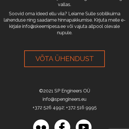
vallas.
Soovid oma ideed ellu viia? Leiame Sulle sobilikuima
lahenduse ning saadame hinnapakkumise. Kirjuta meile e-
kirjale
info@skeemipesa.ee
või vajuta allpool olevale
nupule.
VÕTA ÜHENDUST
©2021 SP Engineers OÜ
info@spengineers.eu
+372 526 4992; +372 516 9995