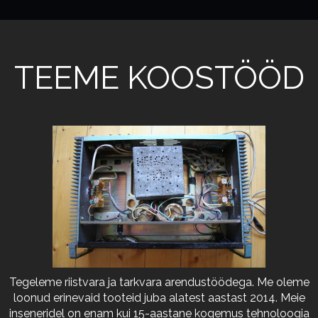
TEEME KOOSTÖÖD
Tegeleme riistvara ja tarkvara arendustöödega. Me oleme
loonud erinevaid tooteid juba alatest aastast 2014. Meie
inseneridel on enam kui 15-aastane kogemus tehnoloogia