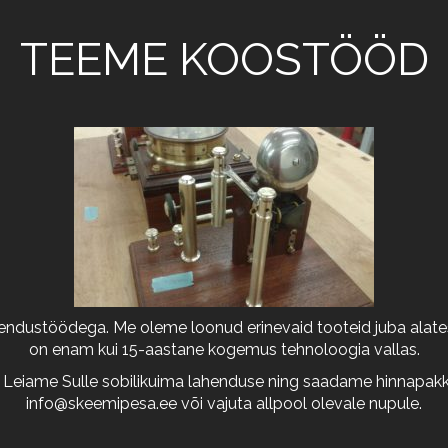
TEEME KOOSTÖÖD
arendustöödega. Me oleme loonud erinevaid tooteid juba alates
on enam kui 15-aastane kogemus tehnoloogia vallas.
 Leiame Sulle sobilikuima lahenduse ning saadame hinnapakkum
info@skeemipesa.ee
või vajuta allpool olevale nupule.