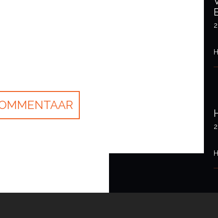
2
H
2
H