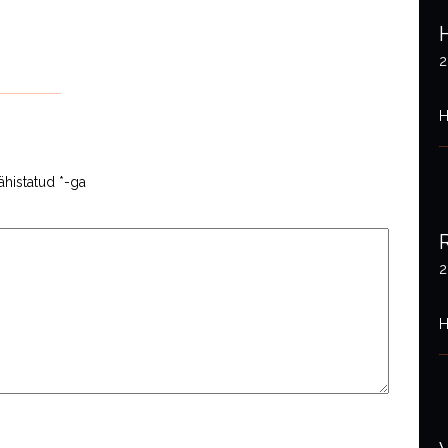
2
H
ähistatud
*
-ga
2
H