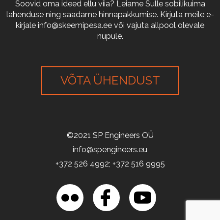
Soovid oma ideed ellu viia? Leiame Sulle sobilikuima
lahenduse ning saadame hinnapakkumise. Kirjuta meile e-
kirjale
info@skeemipesa.ee
või vajuta allpool olevale
nupule.
VÕTA ÜHENDUST
©2021 SP Engineers OÜ
info@spengineers.eu
+372 526 4992; +372 516 9995