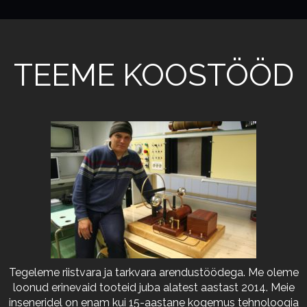
TEEME KOOSTÖÖD
Tegeleme riistvara ja tarkvara arendustöödega. Me oleme
loonud erinevaid tooteid juba alatest aastast 2014. Meie
inseneridel on enam kui 15-aastane kogemus tehnoloogia