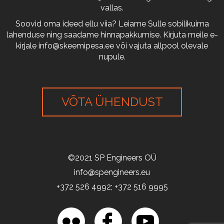
vallas.
Soovid oma ideed ellu viia? Leiame Sulle sobilikuima
lahenduse ning saadame hinnapakkumise. Kirjuta meile e-
kirjale
info@skeemipesa.ee
või vajuta allpool olevale
nupule.
VÕTA ÜHENDUST
©2021 SP Engineers OÜ
info@spengineers.eu
+372 526 4992; +372 516 9995