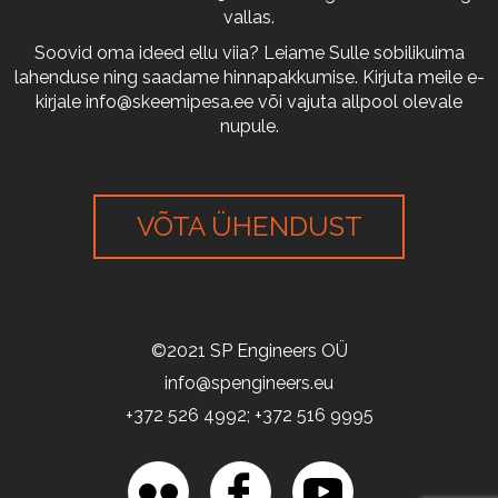
vallas.
Soovid oma ideed ellu viia? Leiame Sulle sobilikuima
lahenduse ning saadame hinnapakkumise. Kirjuta meile e-
kirjale
info@skeemipesa.ee
või vajuta allpool olevale
nupule.
VÕTA ÜHENDUST
©2021 SP Engineers OÜ
info@spengineers.eu
+372 526 4992; +372 516 9995