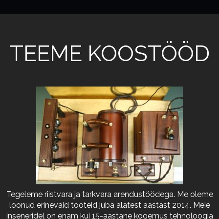
TEEME KOOSTÖÖD
Tegeleme riistvara ja tarkvara arendustöödega. Me oleme
loonud erinevaid tooteid juba alatest aastast 2014. Meie
inseneridel on enam kui 15-aastane kogemus tehnoloogia