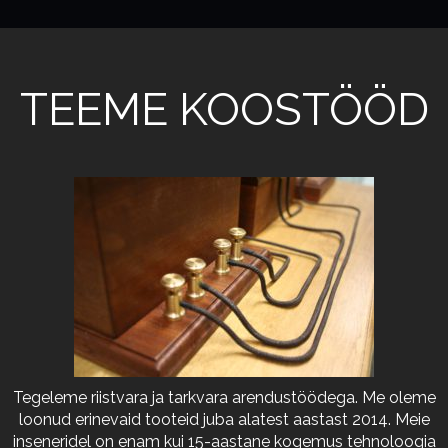
TEEME KOOSTÖÖD
Tegeleme riistvara ja tarkvara arendustöödega. Me oleme
loonud erinevaid tooteid juba alatest aastast 2014. Meie
inseneridel on enam kui 15-aastane kogemus tehnoloogia