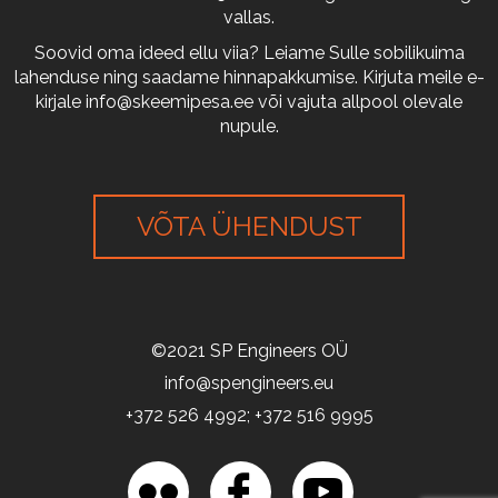
vallas.
Soovid oma ideed ellu viia? Leiame Sulle sobilikuima
lahenduse ning saadame hinnapakkumise. Kirjuta meile e-
kirjale
info@skeemipesa.ee
või vajuta allpool olevale
nupule.
VÕTA ÜHENDUST
©2021 SP Engineers OÜ
info@spengineers.eu
+372 526 4992; +372 516 9995