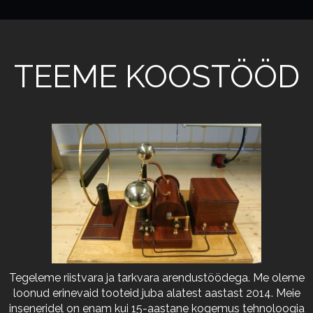
TEEME KOOSTÖÖD
Tegeleme riistvara ja tarkvara arendustöödega. Me oleme
loonud erinevaid tooteid juba alatest aastast 2014. Meie
inseneridel on enam kui 15-aastane kogemus tehnoloogia