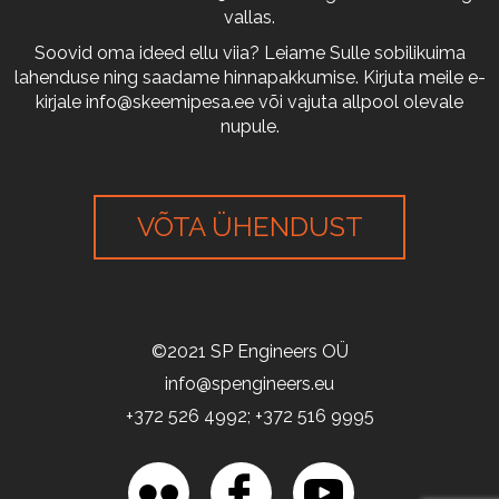
vallas.
Soovid oma ideed ellu viia? Leiame Sulle sobilikuima
lahenduse ning saadame hinnapakkumise. Kirjuta meile e-
kirjale
info@skeemipesa.ee
või vajuta allpool olevale
nupule.
VÕTA ÜHENDUST
©2021 SP Engineers OÜ
info@spengineers.eu
+372 526 4992; +372 516 9995