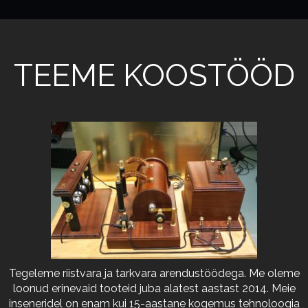
TEEME KOOSTÖÖD
Tegeleme riistvara ja tarkvara arendustöödega. Me oleme
loonud erinevaid tooteid juba alatest aastast 2014. Meie
inseneridel on enam kui 15-aastane kogemus tehnoloogia