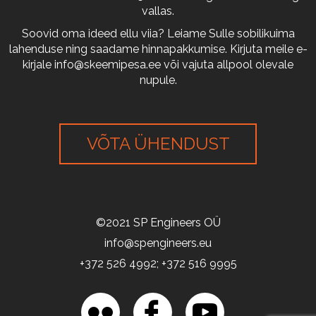
vallas.
Soovid oma ideed ellu viia? Leiame Sulle sobilikuima
lahenduse ning saadame hinnapakkumise. Kirjuta meile e-
kirjale
info@skeemipesa.ee
või vajuta allpool olevale
nupule.
VÕTA ÜHENDUST
©2021 SP Engineers OÜ
info@spengineers.eu
+372 526 4992; +372 516 9995