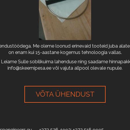
arendustöödega. Me oleme loonud erinevaid tooteid juba alates
on enam kui 15-aastane kogemus tehnoloogia vallas.
 Leiame Sulle sobilikuima lahenduse ning saadame hinnapakkum
info@skeemipesa.ee
või vajuta allpool olevale nupule.
VÕTA ÜHENDUST
spengineers.eu
+372 526 4992; +372 516 9995