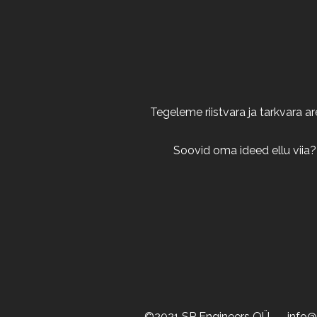
Tegeleme riistvara ja tarkvara 
Soovid oma ideed ellu viia?
©2021 SP Engineers OÜ
info@