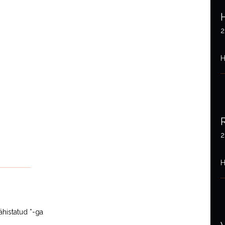
2
H
2
H
ähistatud
*
-ga