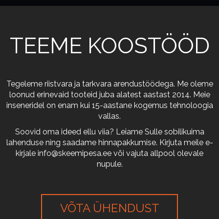
TEEME KOOSTÖÖD
Tegeleme riistvara ja tarkvara arendustöödega. Me oleme
loonud erinevaid tooteid juba alatest aastast 2014. Meie
inseneridel on enam kui 15-aastane kogemus tehnoloogia
vallas.
Soovid oma ideed ellu viia? Leiame Sulle sobilikuima
lahenduse ning saadame hinnapakkumise. Kirjuta meile e-
kirjale
info@skeemipesa.ee
või vajuta allpool olevale
nupule.
VÕTA ÜHENDUST