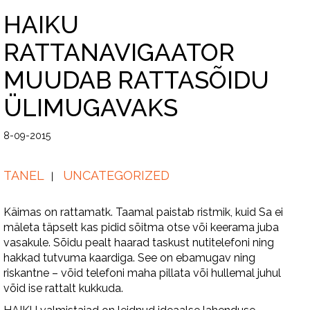
HAIKU
RATTANAVIGAATOR
MUUDAB RATTASÕIDU
ÜLIMUGAVAKS
8-09-2015
TANEL
UNCATEGORIZED
Käimas on rattamatk. Taamal paistab ristmik, kuid Sa ei
mäleta täpselt kas pidid sõitma otse või keerama juba
vasakule. Sõidu pealt haarad taskust nutitelefoni ning
hakkad tutvuma kaardiga. See on ebamugav ning
riskantne – võid telefoni maha pillata või hullemal juhul
võid ise rattalt kukkuda.