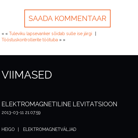
« «
Tuleviku lapsevanker sõidab sulle ise järgi
Tööstuskontrollerite töötuba
» »
VIIMASED
ELEKTROMAGNETILINE LEVITATSIOON
2013-03-11 21:07:59
HEIGO
ELEKTROMAGNETVÄLJAD