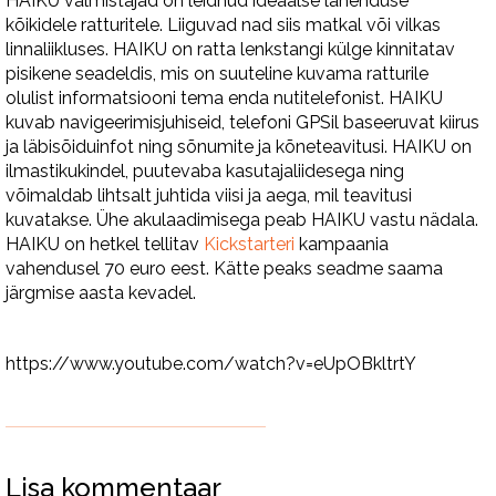
HAIKU valmistajad on leidnud ideaalse lahenduse
kõikidele ratturitele. Liiguvad nad siis matkal või vilkas
linnaliikluses. HAIKU on ratta lenkstangi külge kinnitatav
pisikene seadeldis, mis on suuteline kuvama ratturile
olulist informatsiooni tema enda nutitelefonist. HAIKU
kuvab navigeerimisjuhiseid, telefoni GPSil baseeruvat kiirus
ja läbisõiduinfot ning sõnumite ja kõneteavitusi. HAIKU on
ilmastikukindel, puutevaba kasutajaliidesega ning
võimaldab lihtsalt juhtida viisi ja aega, mil teavitusi
kuvatakse. Ühe akulaadimisega peab HAIKU vastu nädala.
HAIKU on hetkel tellitav
Kickstarteri
kampaania
vahendusel 70 euro eest. Kätte peaks seadme saama
järgmise aasta kevadel.
https://www.youtube.com/watch?v=eUpOBkltrtY
Lisa kommentaar