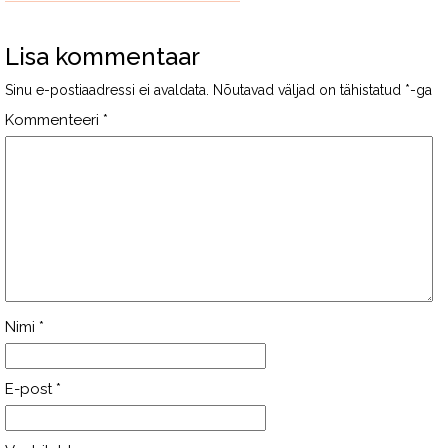
Lisa kommentaar
Sinu e-postiaadressi ei avaldata.
Nõutavad väljad on tähistatud
*
-ga
Kommenteeri
*
Nimi
*
E-post
*