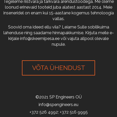
Tegeleme riistvara ja tarkvara arendustöödega. Me oleme
loonud erinevaid tooteid juba alatest aastast 2014. Meie
inseneridel on enam kui 15-aastane kogemus tehnoloogia
vallas.
Soovid oma ideed ellu viia? Leiame Sulle sobilikuima
lahenduse ning saadame hinnapakkumise. Kirjuta meile e-
kirjale
info@skeemipesa.ee
või vajuta allpool olevale
nupule.
VÕTA ÜHENDUST
©2021 SP Engineers OÜ
info@spengineers.eu
+372 526 4992; +372 516 9995