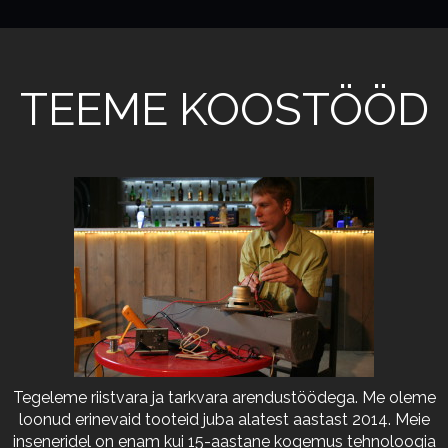
TEEME KOOSTÖÖD
Tegeleme riistvara ja tarkvara arendustöödega. Me oleme
loonud erinevaid tooteid juba alatest aastast 2014. Meie
inseneridel on enam kui 15-aastane kogemus tehnoloogia