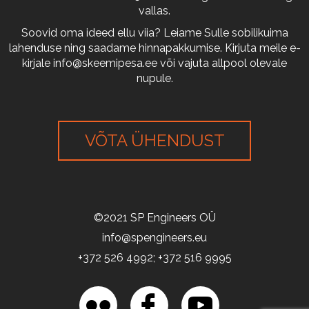
vallas.
Soovid oma ideed ellu viia? Leiame Sulle sobilikuima
lahenduse ning saadame hinnapakkumise. Kirjuta meile e-
kirjale
info@skeemipesa.ee
või vajuta allpool olevale
nupule.
VÕTA ÜHENDUST
©2021 SP Engineers OÜ
info@spengineers.eu
+372 526 4992; +372 516 9995