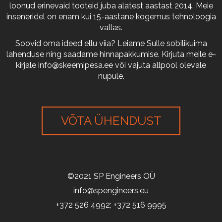
loonud erinevaid tooteid juba alatest aastast 2014. Meie
inseneridel on enam kui 15-aastane kogemus tehnoloogia
vallas.
Soovid oma ideed ellu viia? Leiame Sulle sobilikuima
lahenduse ning saadame hinnapakkumise. Kirjuta meile e-
kirjale
info@skeemipesa.ee
või vajuta allpool olevale
nupule.
VÕTA ÜHENDUST
©2021 SP Engineers OÜ
info@spengineers.eu
+372 526 4992; +372 516 9995